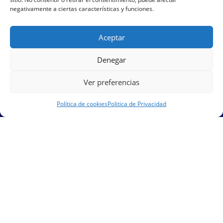
negativamente a ciertas características y funciones.
Dancrisur S.L. es una empresa de servicios nacida en el año
Aceptar
2002 para dar respuesta a las necesidades de nuestros
clientes.
Denegar
Ver preferencias
Política de cookies
Politica de Privacidad
Enlaces de interes
Inicio
Sobre Nosotros
Nuestros Servicios
Nuestros Clientes
Contacto