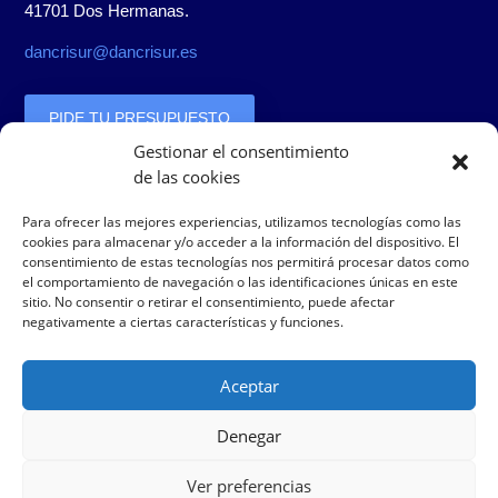
41701 Dos Hermanas.
dancrisur@dancrisur.es
PIDE TU PRESUPUESTO
Gestionar el consentimiento
de las cookies
Bolsa de trabajo
Para ofrecer las mejores experiencias, utilizamos tecnologías como las
cookies para almacenar y/o acceder a la información del dispositivo. El
consentimiento de estas tecnologías nos permitirá procesar datos como
el comportamiento de navegación o las identificaciones únicas en este
Envíanos tus datos junto con una fotografía
sitio. No consentir o retirar el consentimiento, puede afectar
negativamente a ciertas características y funciones.
a:
personal@dancrisur.es
Nombre, Dirección, CP, Población, Provincia, E-mail, Tfno.
Aceptar
Denegar
Ver preferencias
Copyright © 2013-2021
Dancrisur.
All rights reserved – Diseño y