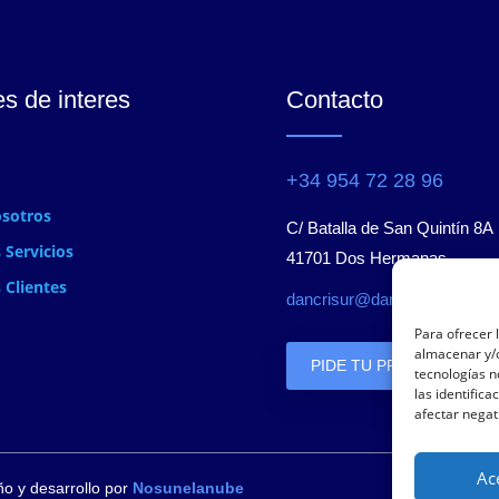
s de interes
Contacto
+34 954 72 28 96
sotros
C/ Batalla de San Quintín 8A
 Servicios
41701 Dos Hermanas.
 Clientes
dancrisur@dancrisur.es
o
Para ofrecer 
almacenar y/o
PIDE TU PRESUPUESTO
tecnologías 
las identifica
afectar negat
Ac
ño y desarrollo por
Nosunelanube