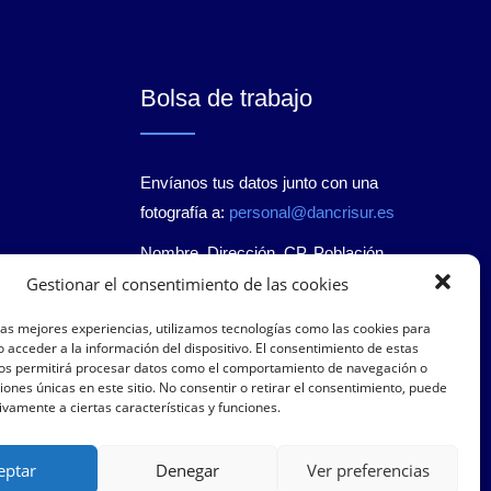
Bolsa de trabajo
Envíanos tus datos junto con una
fotografía a:
personal@dancrisur.es
Nombre, Dirección, CP, Población,
Gestionar el consentimiento de las cookies
Provincia, E-mail, Tfno.
las mejores experiencias, utilizamos tecnologías como las cookies para
 acceder a la información del dispositivo. El consentimiento de estas
nos permitirá procesar datos como el comportamiento de navegación o
ciones únicas en este sitio. No consentir o retirar el consentimiento, puede
ivamente a ciertas características y funciones.
eptar
Denegar
Ver preferencias
Politica de privacidad
Politica de Cookies