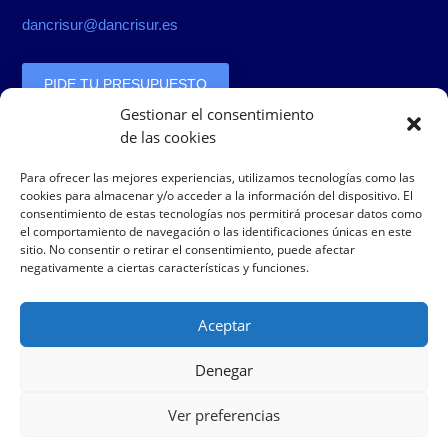
dancrisur@dancrisur.es
PIDE TU PRESUPUESTO
Gestionar el consentimiento
de las cookies
Bolsa de trabajo
Para ofrecer las mejores experiencias, utilizamos tecnologías como las
cookies para almacenar y/o acceder a la información del dispositivo. El
consentimiento de estas tecnologías nos permitirá procesar datos como
el comportamiento de navegación o las identificaciones únicas en este
Envíanos tus datos junto con una fotografía
sitio. No consentir o retirar el consentimiento, puede afectar
negativamente a ciertas características y funciones.
a:
personal@dancrisur.es
Nombre, Dirección, CP, Población, Provincia, E-mail, Tfno.
Aceptar
Denegar
Ver preferencias
Copyright © 2013-2021
Dancrisur.
All rights reserved – Diseño y
desarrollo por
Nosunelanube