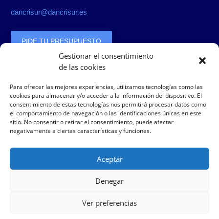
dancrisur@dancrisur.es
PIDE TU PRESUPUESTO
Gestionar el consentimiento
de las cookies
Bolsa de trabajo
Para ofrecer las mejores experiencias, utilizamos tecnologías como las
cookies para almacenar y/o acceder a la información del dispositivo. El
consentimiento de estas tecnologías nos permitirá procesar datos como
el comportamiento de navegación o las identificaciones únicas en este
Envíanos tus datos junto con una fotografía
sitio. No consentir o retirar el consentimiento, puede afectar
negativamente a ciertas características y funciones.
a:
personal@dancrisur.es
Nombre, Dirección, CP, Población, Provincia, E-mail, Tfno.
Aceptar
Denegar
Ver preferencias
Copyright © 2013-2021
Dancrisur.
All rights reserved – Diseño y
desarrollo por
Nosunelanube